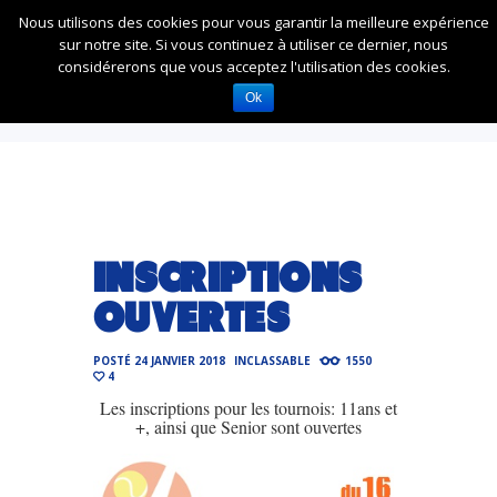
Nous utilisons des cookies pour vous garantir la meilleure expérience
sur notre site. Si vous continuez à utiliser ce dernier, nous
considérerons que vous acceptez l'utilisation des cookies.
ACCUEIL
INCLASSABLE
Ok
INSCRIPTIONS OUVERTES
INSCRIPTIONS
OUVERTES
POSTÉ
24 JANVIER 2018
INCLASSABLE
1550
4
Les inscriptions pour les tournois: 11ans et
+, ainsi que Senior sont ouvertes