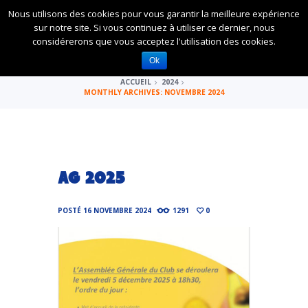
Nous utilisons des cookies pour vous garantir la meilleure expérience
sur notre site. Si vous continuez à utiliser ce dernier, nous
considérerons que vous acceptez l'utilisation des cookies.
MONTHLY ARCHIVES: NOVEMBRE 2024
Ok
ACCUEIL
2024
MONTHLY ARCHIVES: NOVEMBRE 2024
AG 2025
POSTÉ
16 NOVEMBRE 2024
1291
0